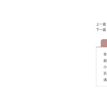
上一篇
下一篇
金
超
小
百
满