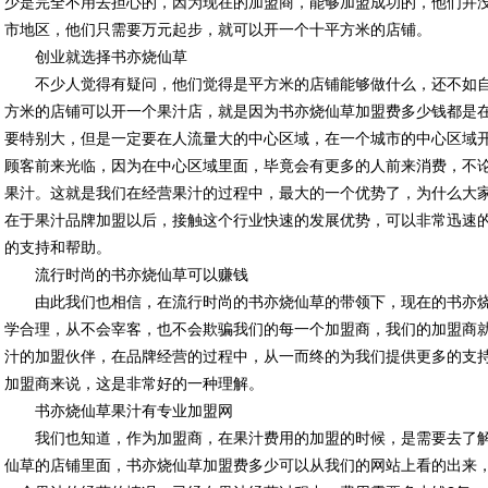
少是完全不用去担心的，因为现在的加盟商，能够加盟成功的，他们并
市地区，他们只需要万元起步，就可以开一个十平方米的店铺。
创业就选择书亦烧仙草
不少人觉得有疑问，他们觉得是平方米的店铺能够做什么，还不如
方米的店铺可以开一个果汁店，就是因为书亦烧仙草加盟费多少钱都是
要特别大，但是一定要在人流量大的中心区域，在一个城市的中心区域
顾客前来光临，因为在中心区域里面，毕竟会有更多的人前来消费，不
果汁。这就是我们在经营果汁的过程中，最大的一个优势了，为什么大
在于果汁品牌加盟以后，接触这个行业快速的发展优势，可以非常迅速
的支持和帮助。
流行时尚的书亦烧仙草可以赚钱
由此我们也相信，在流行时尚的书亦烧仙草的带领下，现在的书亦
学合理，从不会宰客，也不会欺骗我们的每一个加盟商，我们的加盟商
汁的加盟伙伴，在品牌经营的过程中，从一而终的为我们提供更多的支
加盟商来说，这是非常好的一种理解。
书亦烧仙草果汁有专业加盟网
我们也知道，作为加盟商，在果汁费用的加盟的时候，是需要去了
仙草的店铺里面，书亦烧仙草加盟费多少可以从我们的网站上看的出来