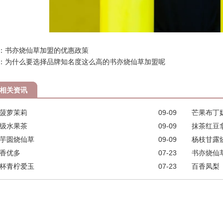
：书亦烧仙草加盟的优惠政策
：为什么要选择品牌知名度这么高的书亦烧仙草加盟呢
相关资讯
菠萝茉莉
09-09
芒果布丁
级水果茶
09-09
抹茶红豆
芋圆烧仙草
09-09
杨枝甘露
香优多
07-23
书亦烧仙
杯青柠爱玉
07-23
百香凤梨