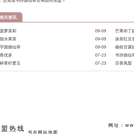
：想知道书亦烧仙草官网如何加盟？
相关资讯
菠萝茉莉
09-09
芒果布丁
级水果茶
09-09
抹茶红豆
芋圆烧仙草
09-09
杨枝甘露
香优多
07-23
书亦烧仙
杯青柠爱玉
07-23
百香凤梨
网址：www
加盟热线
书亦网站地图