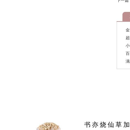
下一篇
金
超
小
百
满
书亦烧仙草